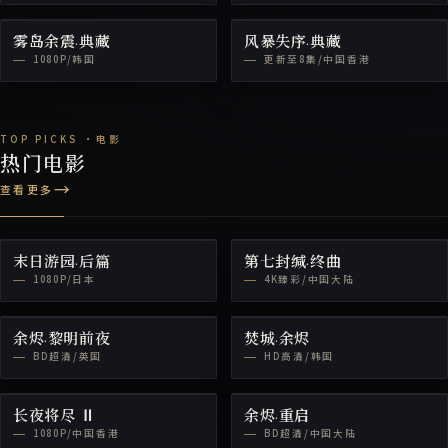
雾岛余震·典藏
风暴失序·典藏
1080P/韩国
更新至8集/中国香港
热门电影
查看更多
末日游园·后篇
第七封缄·终曲
1080P/日本
4K臻彩/中国大陆
余烬·黎明前夜
焚城·余烬
BD超清/英国
HD高清/韩国
长夜将尽 Ⅱ
余烬·重启
1080P/中国香港
BD超清/中国大陆