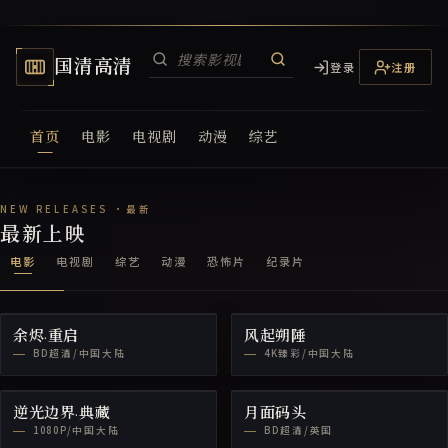
国清高清
登录
注册
首页
电影
电视剧
动漫
综艺
国清高清电视网
最新上映
电影
电视剧
综艺
动漫
恐怖片
纪录片
余烬·重启
风起朔陲
BD超清/中国大陆
4K臻彩/中国大陆
逆光边界·典藏
月面码头
1080P/中国大陆
BD超清/英国