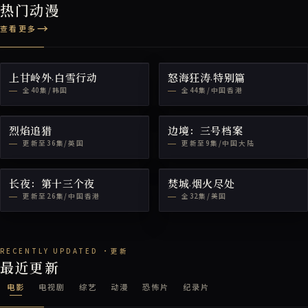
热门动漫
查看更多
上甘岭外·白雪行动
怒海狂涛·特别篇
全40集/韩国
全44集/中国香港
烈焰追猎
边境：三号档案
更新至36集/英国
更新至9集/中国大陆
长夜：第十三个夜
焚城·烟火尽处
更新至26集/中国香港
全32集/美国
最近更新
电影
电视剧
综艺
动漫
恐怖片
纪录片